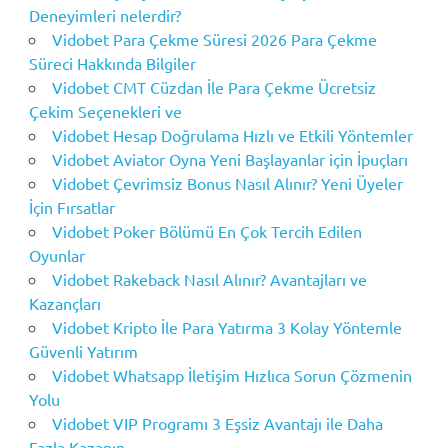
Deneyimleri nelerdir?
Vidobet Para Çekme Süresi 2026 Para Çekme
Süreci Hakkında Bilgiler
Vidobet CMT Cüzdan İle Para Çekme Ücretsiz
Çekim Seçenekleri ve
Vidobet Hesap Doğrulama Hızlı ve Etkili Yöntemler
Vidobet Aviator Oyna Yeni Başlayanlar için İpuçları
Vidobet Çevrimsiz Bonus Nasıl Alınır? Yeni Üyeler
İçin Fırsatlar
Vidobet Poker Bölümü En Çok Tercih Edilen
Oyunlar
Vidobet Rakeback Nasıl Alınır? Avantajları ve
Kazançları
Vidobet Kripto İle Para Yatırma 3 Kolay Yöntemle
Güvenli Yatırım
Vidobet Whatsapp İletişim Hızlıca Sorun Çözmenin
Yolu
Vidobet VIP Programı 3 Eşsiz Avantajı ile Daha
Fazla Kazanın