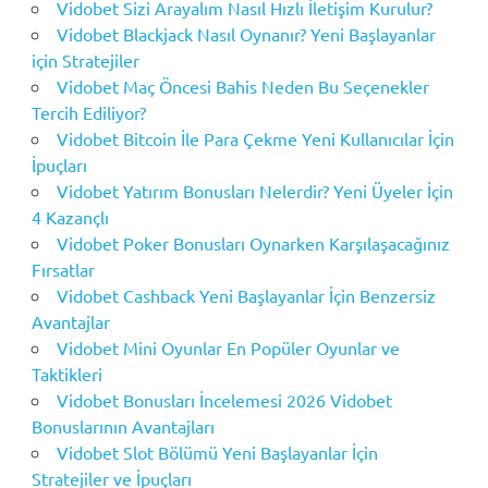
Vidobet Sizi Arayalım Nasıl Hızlı İletişim Kurulur?
Vidobet Blackjack Nasıl Oynanır? Yeni Başlayanlar
için Stratejiler
Vidobet Maç Öncesi Bahis Neden Bu Seçenekler
Tercih Ediliyor?
Vidobet Bitcoin İle Para Çekme Yeni Kullanıcılar İçin
İpuçları
Vidobet Yatırım Bonusları Nelerdir? Yeni Üyeler İçin
4 Kazançlı
Vidobet Poker Bonusları Oynarken Karşılaşacağınız
Fırsatlar
Vidobet Cashback Yeni Başlayanlar İçin Benzersiz
Avantajlar
Vidobet Mini Oyunlar En Popüler Oyunlar ve
Taktikleri
Vidobet Bonusları İncelemesi 2026 Vidobet
Bonuslarının Avantajları
Vidobet Slot Bölümü Yeni Başlayanlar İçin
Stratejiler ve İpuçları