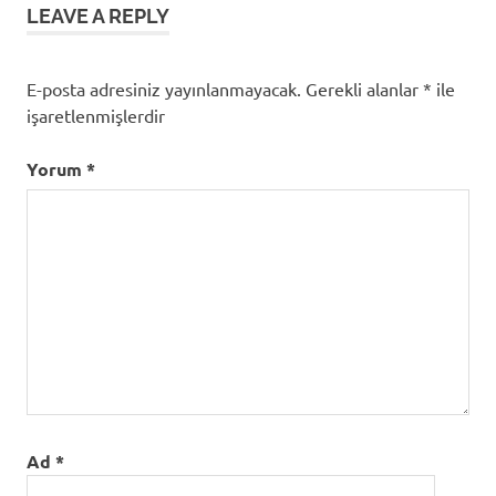
çekme
LEAVE A REPLY
E-posta adresiniz yayınlanmayacak.
Gerekli alanlar
*
ile
işaretlenmişlerdir
Yorum
*
Ad
*