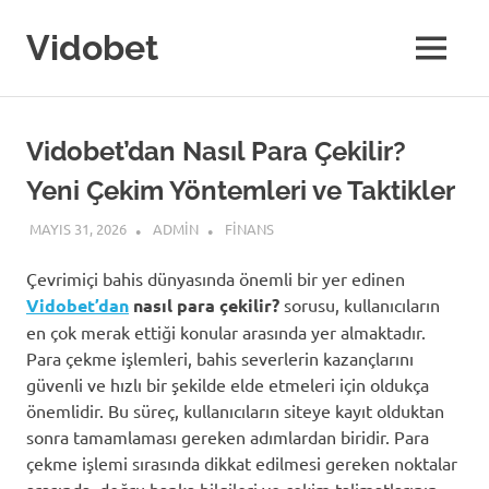
Skip
to
Vidobet
MENU
content
Vidobet’dan Nasıl Para Çekilir?
Yeni Çekim Yöntemleri ve Taktikler
MAYIS 31, 2026
ADMIN
FINANS
Çevrimiçi bahis dünyasında önemli bir yer edinen
Vidobet’dan
nasıl para çekilir?
sorusu, kullanıcıların
en çok merak ettiği konular arasında yer almaktadır.
Para çekme işlemleri, bahis severlerin kazançlarını
güvenli ve hızlı bir şekilde elde etmeleri için oldukça
önemlidir. Bu süreç, kullanıcıların siteye kayıt olduktan
sonra tamamlaması gereken adımlardan biridir. Para
çekme işlemi sırasında dikkat edilmesi gereken noktalar
arasında, doğru banka bilgileri ve çekim talimatlarının