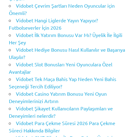
Vidobet Çevrim Şartları Neden Oyuncular için
Önemli?
Vidobet Hangi Liglerde Yayın Yapıyor?
Futbolseverler İçin 2026
Vidobet İlk Yatırım Bonusu Var Mı? Üyelik İle İlgili
Her Şey
Vidobet Hediye Bonusu Nasıl Kullanılır ve Başarıya
Ulaşılır?
Vidobet Slot Bonusları Yeni Oyunculara Özel
Avantajlar
Vidobet Tek Maça Bahis Yap Neden Yeni Bahis
Seçeneği Tercih Ediliyor?
Vidobet Casino Yatırım Bonusu Yeni Oyun
Deneyimlerinizi Artırın
Vidobet Şikayet Kullanıcıların Paylaşımları ve
Deneyimleri nelerdir?
Vidobet Para Çekme Süresi 2026 Para Çekme
Süreci Hakkında Bilgiler