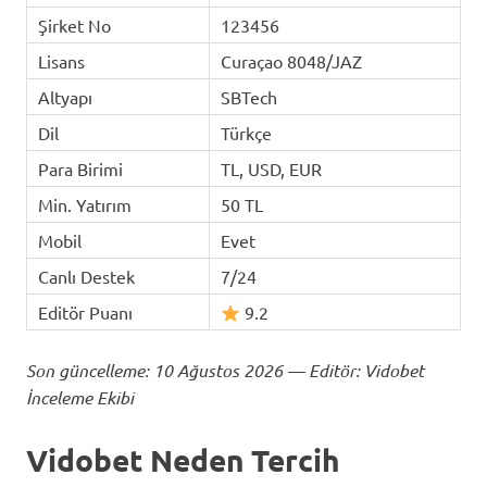
Şirket No
123456
Lisans
Curaçao 8048/JAZ
Altyapı
SBTech
Dil
Türkçe
Para Birimi
TL, USD, EUR
Min. Yatırım
50 TL
Mobil
Evet
Canlı Destek
7/24
Editör Puanı
9.2
Son güncelleme: 10 Ağustos 2026 — Editör: Vidobet
İnceleme Ekibi
Vidobet Neden Tercih