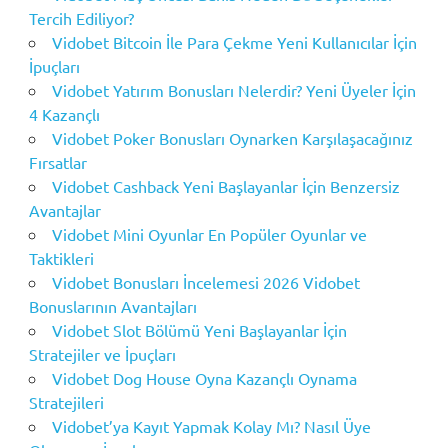
Tercih Ediliyor?
Vidobet Bitcoin İle Para Çekme Yeni Kullanıcılar İçin
İpuçları
Vidobet Yatırım Bonusları Nelerdir? Yeni Üyeler İçin
4 Kazançlı
Vidobet Poker Bonusları Oynarken Karşılaşacağınız
Fırsatlar
Vidobet Cashback Yeni Başlayanlar İçin Benzersiz
Avantajlar
Vidobet Mini Oyunlar En Popüler Oyunlar ve
Taktikleri
Vidobet Bonusları İncelemesi 2026 Vidobet
Bonuslarının Avantajları
Vidobet Slot Bölümü Yeni Başlayanlar İçin
Stratejiler ve İpuçları
Vidobet Dog House Oyna Kazançlı Oynama
Stratejileri
Vidobet’ya Kayıt Yapmak Kolay Mı? Nasıl Üye