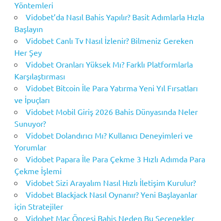
Yöntemleri
Vidobet’da Nasıl Bahis Yapılır? Basit Adımlarla Hızla
Başlayın
Vidobet Canlı Tv Nasıl İzlenir? Bilmeniz Gereken
Her Şey
Vidobet Oranları Yüksek Mı? Farklı Platformlarla
Karşılaştırması
Vidobet Bitcoin İle Para Yatırma Yeni Yıl Fırsatları
ve İpuçları
Vidobet Mobil Giriş 2026 Bahis Dünyasında Neler
Sunuyor?
Vidobet Dolandırıcı Mı? Kullanıcı Deneyimleri ve
Yorumlar
Vidobet Papara İle Para Çekme 3 Hızlı Adımda Para
Çekme İşlemi
Vidobet Sizi Arayalım Nasıl Hızlı İletişim Kurulur?
Vidobet Blackjack Nasıl Oynanır? Yeni Başlayanlar
için Stratejiler
Vidobet Maç Öncesi Bahis Neden Bu Seçenekler