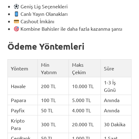
Geniş Lig Seçenekleri
Canlı Yayın Olanakları
Cashout İmkânı
Kombine Bahisler ile daha fazla kazanma şansı
Ödeme Yöntemleri
Min
Maks
Yöntem
Süre
Yatırım
Çekim
1-3 İş
Havale
200 TL
10.000 TL
Günü
Papara
100 TL
5.000 TL
Anında
Payfix
50 TL
4.000 TL
Anında
Kripto
300 TL
20.000 TL
30 Dakika
Para
CepBank
50 TL
1.000 TL
1 Saat