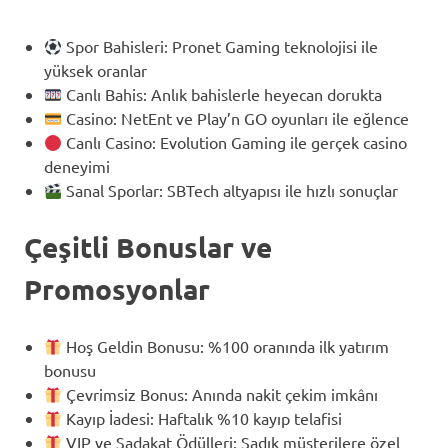
Spor Bahisleri: Pronet Gaming teknolojisi ile
yüksek oranlar
Canlı Bahis: Anlık bahislerle heyecan dorukta
Casino: NetEnt ve Play’n GO oyunları ile eğlence
Canlı Casino: Evolution Gaming ile gerçek casino
deneyimi
Sanal Sporlar: SBTech altyapısı ile hızlı sonuçlar
Çeşitli Bonuslar ve
Promosyonlar
Hoş Geldin Bonusu: %100 oranında ilk yatırım
bonusu
Çevrimsiz Bonus: Anında nakit çekim imkânı
Kayıp İadesi: Haftalık %10 kayıp telafisi
VIP ve Sadakat Ödülleri: Sadık müşterilere özel