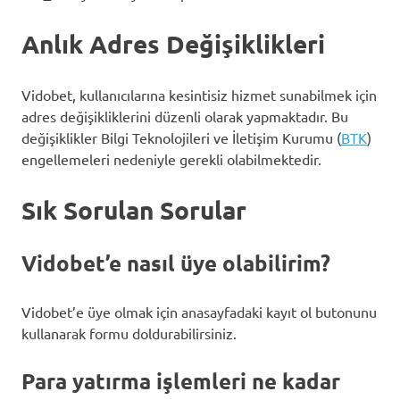
Anlık Adres Değişiklikleri
Vidobet, kullanıcılarına kesintisiz hizmet sunabilmek için
adres değişikliklerini düzenli olarak yapmaktadır. Bu
değişiklikler Bilgi Teknolojileri ve İletişim Kurumu (
BTK
)
engellemeleri nedeniyle gerekli olabilmektedir.
Sık Sorulan Sorular
Vidobet’e nasıl üye olabilirim?
Vidobet’e üye olmak için anasayfadaki kayıt ol butonunu
kullanarak formu doldurabilirsiniz.
Para yatırma işlemleri ne kadar