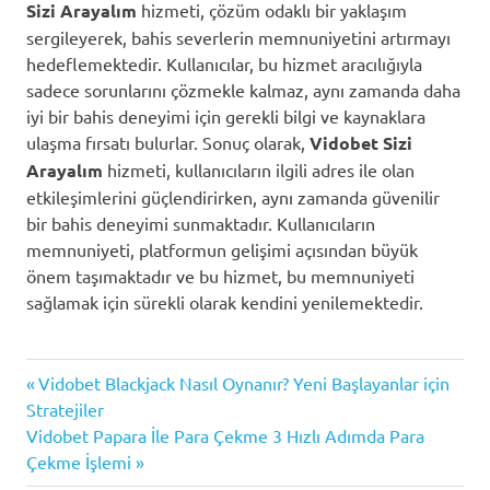
Sizi Arayalım
hizmeti, çözüm odaklı bir yaklaşım
sergileyerek, bahis severlerin memnuniyetini artırmayı
hedeflemektedir. Kullanıcılar, bu hizmet aracılığıyla
sadece sorunlarını çözmekle kalmaz, aynı zamanda daha
iyi bir bahis deneyimi için gerekli bilgi ve kaynaklara
ulaşma fırsatı bulurlar. Sonuç olarak,
Vidobet Sizi
Arayalım
hizmeti, kullanıcıların ilgili adres ile olan
etkileşimlerini güçlendirirken, aynı zamanda güvenilir
bir bahis deneyimi sunmaktadır. Kullanıcıların
memnuniyeti, platformun gelişimi açısından büyük
önem taşımaktadır ve bu hizmet, bu memnuniyeti
sağlamak için sürekli olarak kendini yenilemektedir.
Bahis
Previous
Yazı
Vidobet Blackjack Nasıl Oynanır? Yeni Başlayanlar için
Destek
Post:
Stratejiler
gezinmesi
Kullanıcı
Next
Vidobet Papara İle Para Çekme 3 Hızlı Adımda Para
Deneyimi
Post:
Çekme İşlemi
Vidobet