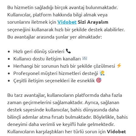
Bu hizmetin sağladığı birçok avantaj bulunmaktadır.
Kullanıcılar, platform hakkında bilgi almak veya
sorunlarını iletmek için
Vidobet
Sizi Arayalım
seçeneğini kullanarak hızlı bir şekilde destek alabilirler.
Bu avantajlar arasında şunlar yer almaktadır:
Hızlı geri dönüş süreleri
Kullanıcı dostu iletişim kanalları
Herhangi bir sorunun hızlı bir şekilde çözülmesi
Profesyonel müşteri hizmetleri desteği
Çeşitli iletişim seçenekleri ile esneklik
Bu tarz avantajlar, kullanıcıların platformda daha fazla
zaman geçirmelerini sağlamaktadır. Ayrıca, sağlanan
destek sayesinde kullanıcılar, bahis dünyasında daha
bilinçli adımlar atma fırsatı bulmaktadır. Böylelikle, bahis
deneyimi daha verimli ve keyifli hale gelmektedir.
Kullanıcıların karşılaştıkları her türlü sorun için
Vidobet