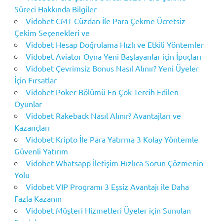
Süreci Hakkında Bilgiler
Vidobet CMT Cüzdan İle Para Çekme Ücretsiz
Çekim Seçenekleri ve
Vidobet Hesap Doğrulama Hızlı ve Etkili Yöntemler
Vidobet Aviator Oyna Yeni Başlayanlar için İpuçları
Vidobet Çevrimsiz Bonus Nasıl Alınır? Yeni Üyeler
İçin Fırsatlar
Vidobet Poker Bölümü En Çok Tercih Edilen
Oyunlar
Vidobet Rakeback Nasıl Alınır? Avantajları ve
Kazançları
Vidobet Kripto İle Para Yatırma 3 Kolay Yöntemle
Güvenli Yatırım
Vidobet Whatsapp İletişim Hızlıca Sorun Çözmenin
Yolu
Vidobet VIP Programı 3 Eşsiz Avantajı ile Daha
Fazla Kazanın
Vidobet Müşteri Hizmetleri Üyeler için Sunulan