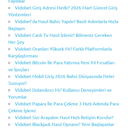
Faydalar
Vidobet Giriş Adresi Nedir? 2026 Mart Güncel Giriş
Yöntemleri
Vidobet’da Nasıl Bahis Yapılır? Basit Adımlarla Hızla
Başlayın
Vidobet Canlı Tv Nasıl İzlenir? Bilmeniz Gereken
Her Şey
Vidobet Oranları Yüksek Mı? Farklı Platformlarla
Karşılaştırması
Vidobet Bitcoin İle Para Yatırma Yeni Yıl Fırsatları
ve İpuçları
Vidobet Mobil Giriş 2026 Bahis Dünyasında Neler
Sunuyor?
Vidobet Dolandırıcı Mı? Kullanıcı Deneyimleri ve
Yorumlar
Vidobet Papara İle Para Çekme 3 Hızlı Adımda Para
Çekme İşlemi
Vidobet Sizi Arayalım Nasıl Hızlı İletişim Kurulur?
Vidobet Blackjack Nasıl Oynanır? Yeni Başlayanlar