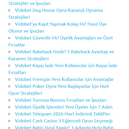
Stratejiler ve İpuçları
Vidobet Dog House Oyna Kazançlı Oynama
Stratejileri
Vidobet’ya Kayıt Yapmak Kolay Mı? Nasıl Üye
Olunur ve İpuçları
Vidobet Güvenilir Mı? Üyelik Avantajları ve Özel
Fırsatlar
Vidobet Rakeback Nedir? 5 Rakeback Avantajı ve
Kazanım Stratejileri
Vidobet Kayıp İade Yeni Kullanıcılar için Kayıp İade
Fırsatları
Vidobet Freespin Yeni Kullanıcılar için Avantajlar
Vidobet Poker Oyna Yeni Başlayanlar İçin Hızlı
Oyun Stratejileri
Vidobet Turnuva Bonusu Fırsatları ve İpuçları
Vidobet Üyelik İşlemleri Yeni Üyeler İçin 7 Adım
Vidobet Telegram 2026 Mart İndirimli Teklifler
Vidobet Canlı Casino 3 Eğlenceli Oyun Seçeneği
Vidobet Bahis Nasıl Yapılır? 3 Adımda Hızla Bahis