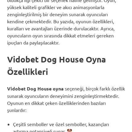
yüksek kaliteli grafikler ve akıcı animasyonlarla
zenginleştirilmiş bir deneyim sunarak oyuncuları
kendine çekmektedir. Bu yazıda, oyunun özellikleri,
kuralları ve avantajları üzerinde durulacaktır. Ayrıca,
oyuncuların oyun sırasında dikkat etmeleri gereken
ipuçları da paylaşılacaktır.
Vidobet Dog House Oyna
Özellikleri
Vidobet Dog House oyna
seçeneği, birçok farklı özellik
sunarak oyuncuların deneyimini zenginleştirmektedir.
Oyunun en dikkat çeken özelliklerinden bazıları
şunlardır:
Çeşitli semboller ve özel semboller, kazançları
artırma potansiyeli sunar.