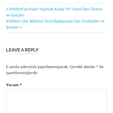
Bonus
Previous
Yazı
Vidobet’ya Kayıt Yapmak Kolay Mı? Nasıl Üye Olunur
Turları
Post:
ve İpuçları
gezinmesi
Çevrimiçi
Next
Vidobet Slot Bölümü Yeni Başlayanlar İçin Stratejiler ve
Kazanç
Post:
İpuçları
Slot
Oyunları
LEAVE A REPLY
E-posta adresiniz yayınlanmayacak.
Gerekli alanlar
*
ile
işaretlenmişlerdir
Yorum
*