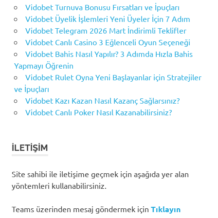
Vidobet Turnuva Bonusu Fırsatları ve İpuçları
Vidobet Üyelik İşlemleri Yeni Üyeler İçin 7 Adım
Vidobet Telegram 2026 Mart İndirimli Teklifler
Vidobet Canlı Casino 3 Eğlenceli Oyun Seçeneği
Vidobet Bahis Nasıl Yapılır? 3 Adımda Hızla Bahis
Yapmayı Öğrenin
Vidobet Rulet Oyna Yeni Başlayanlar için Stratejiler
ve İpuçları
Vidobet Kazı Kazan Nasıl Kazanç Sağlarsınız?
Vidobet Canlı Poker Nasıl Kazanabilirsiniz?
İLETIŞIM
Site sahibi ile iletişime geçmek için aşağıda yer alan
yöntemleri kullanabilirsiniz.
Teams üzerinden mesaj göndermek için
Tıklayın