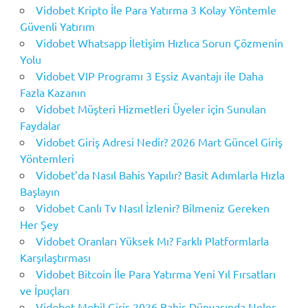
Vidobet Kripto İle Para Yatırma 3 Kolay Yöntemle
Güvenli Yatırım
Vidobet Whatsapp İletişim Hızlıca Sorun Çözmenin
Yolu
Vidobet VIP Programı 3 Eşsiz Avantajı ile Daha
Fazla Kazanın
Vidobet Müşteri Hizmetleri Üyeler için Sunulan
Faydalar
Vidobet Giriş Adresi Nedir? 2026 Mart Güncel Giriş
Yöntemleri
Vidobet’da Nasıl Bahis Yapılır? Basit Adımlarla Hızla
Başlayın
Vidobet Canlı Tv Nasıl İzlenir? Bilmeniz Gereken
Her Şey
Vidobet Oranları Yüksek Mı? Farklı Platformlarla
Karşılaştırması
Vidobet Bitcoin İle Para Yatırma Yeni Yıl Fırsatları
ve İpuçları
Vidobet Mobil Giriş 2026 Bahis Dünyasında Neler