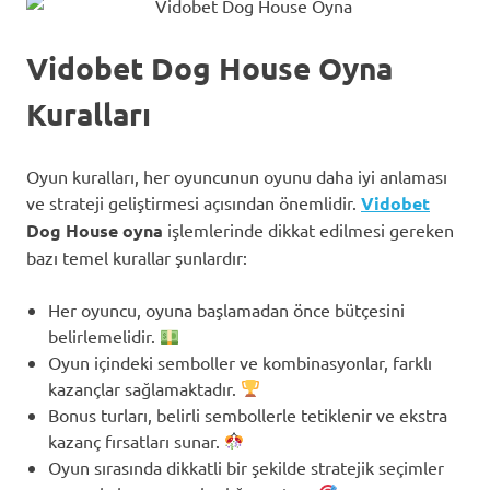
Vidobet Dog House Oyna
Kuralları
Oyun kuralları, her oyuncunun oyunu daha iyi anlaması
ve strateji geliştirmesi açısından önemlidir.
Vidobet
Dog House oyna
işlemlerinde dikkat edilmesi gereken
bazı temel kurallar şunlardır:
Her oyuncu, oyuna başlamadan önce bütçesini
belirlemelidir.
Oyun içindeki semboller ve kombinasyonlar, farklı
kazançlar sağlamaktadır.
Bonus turları, belirli sembollerle tetiklenir ve ekstra
kazanç fırsatları sunar.
Oyun sırasında dikkatli bir şekilde stratejik seçimler