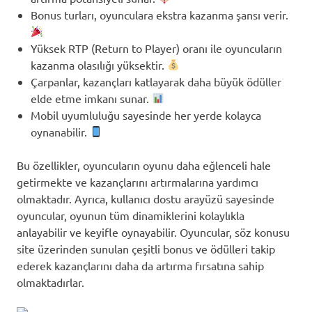
Bonus turları, oyunculara ekstra kazanma şansı verir.
Yüksek RTP (Return to Player) oranı ile oyuncuların
kazanma olasılığı yüksektir.
Çarpanlar, kazançları katlayarak daha büyük ödüller
elde etme imkanı sunar.
Mobil uyumluluğu sayesinde her yerde kolayca
oynanabilir.
Bu özellikler, oyuncuların oyunu daha eğlenceli hale
getirmekte ve kazançlarını artırmalarına yardımcı
olmaktadır. Ayrıca, kullanıcı dostu arayüzü sayesinde
oyuncular, oyunun tüm dinamiklerini kolaylıkla
anlayabilir ve keyifle oynayabilir. Oyuncular, söz konusu
site üzerinden sunulan çeşitli bonus ve ödülleri takip
ederek kazançlarını daha da artırma fırsatına sahip
olmaktadırlar.