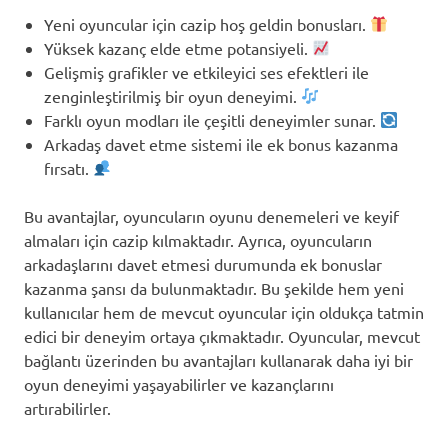
Yeni oyuncular için cazip hoş geldin bonusları.
Yüksek kazanç elde etme potansiyeli.
Gelişmiş grafikler ve etkileyici ses efektleri ile
zenginleştirilmiş bir oyun deneyimi.
Farklı oyun modları ile çeşitli deneyimler sunar.
Arkadaş davet etme sistemi ile ek bonus kazanma
fırsatı.
Bu avantajlar, oyuncuların oyunu denemeleri ve keyif
almaları için cazip kılmaktadır. Ayrıca, oyuncuların
arkadaşlarını davet etmesi durumunda ek bonuslar
kazanma şansı da bulunmaktadır. Bu şekilde hem yeni
kullanıcılar hem de mevcut oyuncular için oldukça tatmin
edici bir deneyim ortaya çıkmaktadır. Oyuncular, mevcut
bağlantı üzerinden bu avantajları kullanarak daha iyi bir
oyun deneyimi yaşayabilirler ve kazançlarını
artırabilirler.