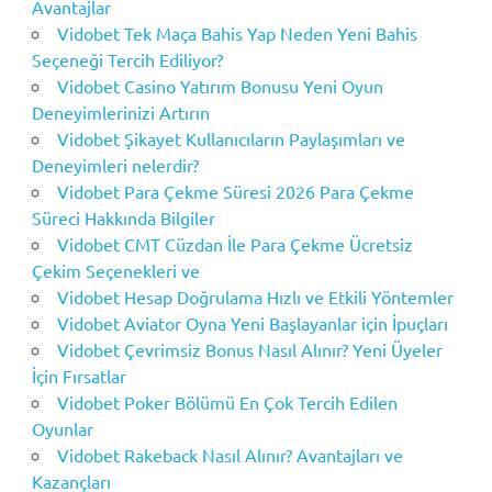
Avantajlar
Vidobet Tek Maça Bahis Yap Neden Yeni Bahis
Seçeneği Tercih Ediliyor?
Vidobet Casino Yatırım Bonusu Yeni Oyun
Deneyimlerinizi Artırın
Vidobet Şikayet Kullanıcıların Paylaşımları ve
Deneyimleri nelerdir?
Vidobet Para Çekme Süresi 2026 Para Çekme
Süreci Hakkında Bilgiler
Vidobet CMT Cüzdan İle Para Çekme Ücretsiz
Çekim Seçenekleri ve
Vidobet Hesap Doğrulama Hızlı ve Etkili Yöntemler
Vidobet Aviator Oyna Yeni Başlayanlar için İpuçları
Vidobet Çevrimsiz Bonus Nasıl Alınır? Yeni Üyeler
İçin Fırsatlar
Vidobet Poker Bölümü En Çok Tercih Edilen
Oyunlar
Vidobet Rakeback Nasıl Alınır? Avantajları ve
Kazançları