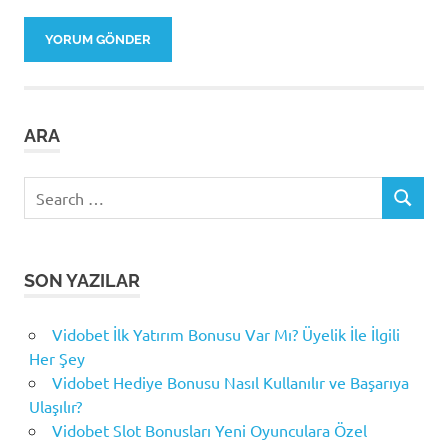
ARA
Search
SEARCH
for:
SON YAZILAR
Vidobet İlk Yatırım Bonusu Var Mı? Üyelik İle İlgili
Her Şey
Vidobet Hediye Bonusu Nasıl Kullanılır ve Başarıya
Ulaşılır?
Vidobet Slot Bonusları Yeni Oyunculara Özel