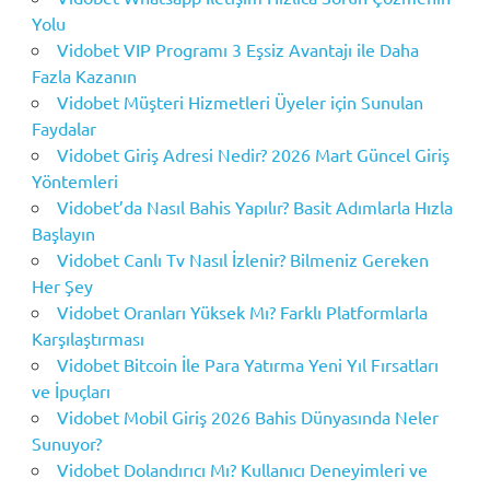
Yolu
Vidobet VIP Programı 3 Eşsiz Avantajı ile Daha
Fazla Kazanın
Vidobet Müşteri Hizmetleri Üyeler için Sunulan
Faydalar
Vidobet Giriş Adresi Nedir? 2026 Mart Güncel Giriş
Yöntemleri
Vidobet’da Nasıl Bahis Yapılır? Basit Adımlarla Hızla
Başlayın
Vidobet Canlı Tv Nasıl İzlenir? Bilmeniz Gereken
Her Şey
Vidobet Oranları Yüksek Mı? Farklı Platformlarla
Karşılaştırması
Vidobet Bitcoin İle Para Yatırma Yeni Yıl Fırsatları
ve İpuçları
Vidobet Mobil Giriş 2026 Bahis Dünyasında Neler
Sunuyor?
Vidobet Dolandırıcı Mı? Kullanıcı Deneyimleri ve