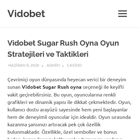
Skip
to
Vidobet
MENU
content
Vidobet Sugar Rush Oyna Oyun
Stratejileri ve Taktikleri
HAZIRAN 9, 2026
ADMIN
CASINO
Çevrimiçi oyun dünyasında heyecan verici bir deneyim
sunan
Vidobet Sugar Rush oyna
seçeneği ile keyifli
vakit geçirebilirsiniz. Bu oyun, oyuncularına renkli
grafikleri ve dinamik yapısı ile dikkat çekmektedir. Oyun,
kullanıcı dostu arayüzü sayesinde hem yeni başlayanlar
hem de deneyimli oyuncular için idealdir. Oyun sırasında
kazanma şansınızı artıracak pek çok özellik
bulunmaktadır. Özellikle, özel semboller ve bonus
turları, kazançlarınızı katlayarak artırmanıza yardımcı