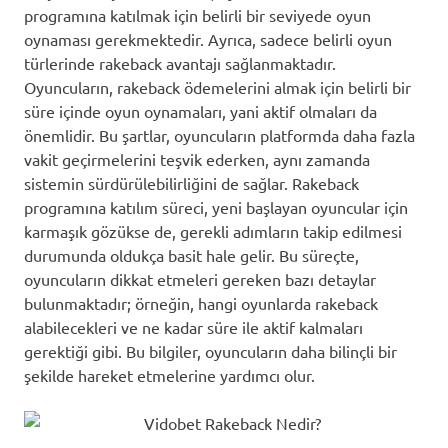
programına katılmak için belirli bir seviyede oyun
oynaması gerekmektedir. Ayrıca, sadece belirli oyun
türlerinde rakeback avantajı sağlanmaktadır.
Oyuncuların, rakeback ödemelerini almak için belirli bir
süre içinde oyun oynamaları, yani aktif olmaları da
önemlidir. Bu şartlar, oyuncuların platformda daha fazla
vakit geçirmelerini teşvik ederken, aynı zamanda
sistemin sürdürülebilirliğini de sağlar. Rakeback
programına katılım süreci, yeni başlayan oyuncular için
karmaşık gözükse de, gerekli adımların takip edilmesi
durumunda oldukça basit hale gelir. Bu süreçte,
oyuncuların dikkat etmeleri gereken bazı detaylar
bulunmaktadır; örneğin, hangi oyunlarda rakeback
alabilecekleri ve ne kadar süre ile aktif kalmaları
gerektiği gibi. Bu bilgiler, oyuncuların daha bilinçli bir
şekilde hareket etmelerine yardımcı olur.