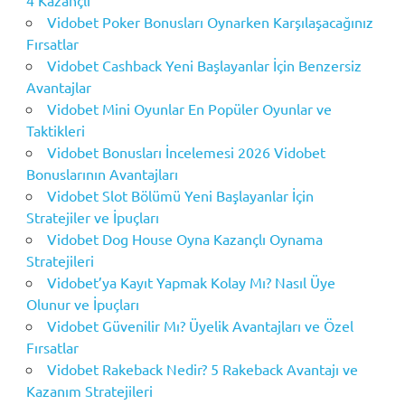
4 Kazançlı
Vidobet Poker Bonusları Oynarken Karşılaşacağınız
Fırsatlar
Vidobet Cashback Yeni Başlayanlar İçin Benzersiz
Avantajlar
Vidobet Mini Oyunlar En Popüler Oyunlar ve
Taktikleri
Vidobet Bonusları İncelemesi 2026 Vidobet
Bonuslarının Avantajları
Vidobet Slot Bölümü Yeni Başlayanlar İçin
Stratejiler ve İpuçları
Vidobet Dog House Oyna Kazançlı Oynama
Stratejileri
Vidobet’ya Kayıt Yapmak Kolay Mı? Nasıl Üye
Olunur ve İpuçları
Vidobet Güvenilir Mı? Üyelik Avantajları ve Özel
Fırsatlar
Vidobet Rakeback Nedir? 5 Rakeback Avantajı ve
Kazanım Stratejileri