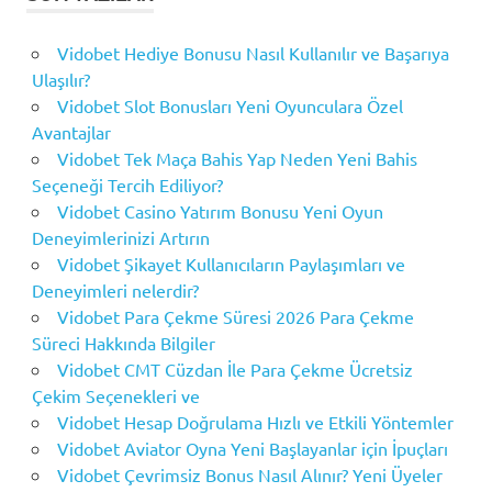
Vidobet Hediye Bonusu Nasıl Kullanılır ve Başarıya
Ulaşılır?
Vidobet Slot Bonusları Yeni Oyunculara Özel
Avantajlar
Vidobet Tek Maça Bahis Yap Neden Yeni Bahis
Seçeneği Tercih Ediliyor?
Vidobet Casino Yatırım Bonusu Yeni Oyun
Deneyimlerinizi Artırın
Vidobet Şikayet Kullanıcıların Paylaşımları ve
Deneyimleri nelerdir?
Vidobet Para Çekme Süresi 2026 Para Çekme
Süreci Hakkında Bilgiler
Vidobet CMT Cüzdan İle Para Çekme Ücretsiz
Çekim Seçenekleri ve
Vidobet Hesap Doğrulama Hızlı ve Etkili Yöntemler
Vidobet Aviator Oyna Yeni Başlayanlar için İpuçları
Vidobet Çevrimsiz Bonus Nasıl Alınır? Yeni Üyeler