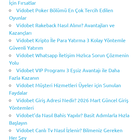
İçin Fırsatlar
Vidobet Poker Bölümü En Çok Tercih Edilen
Oyunlar
Vidobet Rakeback Nasıl Alınır? Avantajları ve
Kazançları
Vidobet Kripto İle Para Yatırma 3 Kolay Yöntemle
Güvenli Yatırım
Vidobet Whatsapp İletişim Hızlıca Sorun Çözmenin
Yolu
Vidobet VIP Programı 3 Eşsiz Avantajı ile Daha
Fazla Kazanın
Vidobet Müşteri Hizmetleri Üyeler için Sunulan
Faydalar
Vidobet Giriş Adresi Nedir? 2026 Mart Güncel Giriş
Yöntemleri
Vidobet’da Nasıl Bahis Yapılır? Basit Adımlarla Hızla
Başlayın
Vidobet Canlı Tv Nasıl İzlenir? Bilmeniz Gereken
Her Şey