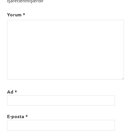
işaretlenmişlerdir
Yorum
*
Ad
*
E-posta
*