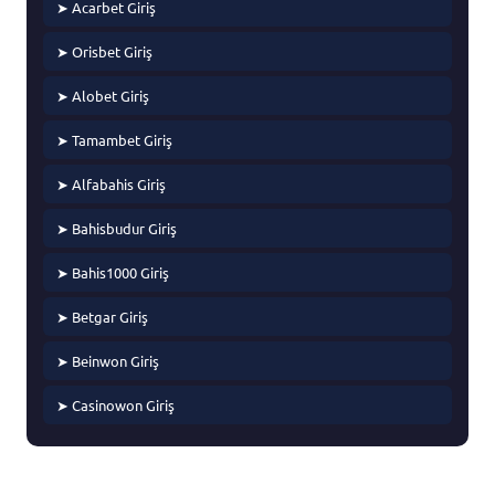
➤ Acarbet Giriş
➤ Orisbet Giriş
➤ Alobet Giriş
➤ Tamambet Giriş
➤ Alfabahis Giriş
➤ Bahisbudur Giriş
➤ Bahis1000 Giriş
➤ Betgar Giriş
➤ Beinwon Giriş
➤ Casinowon Giriş