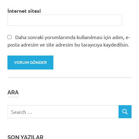
İnternet sitesi
Daha sonraki yorumlarımda kullanılması için adım, e-
posta adresim ve site adresim bu tarayıcıya kaydedilsin.
ARA
Search
SEARCH
for:
SON YAZILAR