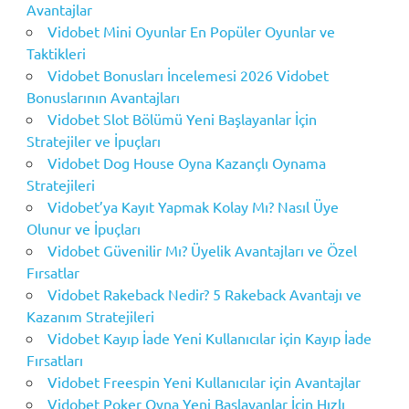
Avantajlar
Vidobet Mini Oyunlar En Popüler Oyunlar ve
Taktikleri
Vidobet Bonusları İncelemesi 2026 Vidobet
Bonuslarının Avantajları
Vidobet Slot Bölümü Yeni Başlayanlar İçin
Stratejiler ve İpuçları
Vidobet Dog House Oyna Kazançlı Oynama
Stratejileri
Vidobet’ya Kayıt Yapmak Kolay Mı? Nasıl Üye
Olunur ve İpuçları
Vidobet Güvenilir Mı? Üyelik Avantajları ve Özel
Fırsatlar
Vidobet Rakeback Nedir? 5 Rakeback Avantajı ve
Kazanım Stratejileri
Vidobet Kayıp İade Yeni Kullanıcılar için Kayıp İade
Fırsatları
Vidobet Freespin Yeni Kullanıcılar için Avantajlar
Vidobet Poker Oyna Yeni Başlayanlar İçin Hızlı