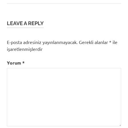
Vidobet
701
Vidobet
LEAVE A REPLY
702
Vidobet
703
E-posta adresiniz yayınlanmayacak.
Gerekli alanlar
*
ile
işaretlenmişlerdir
Yorum
*