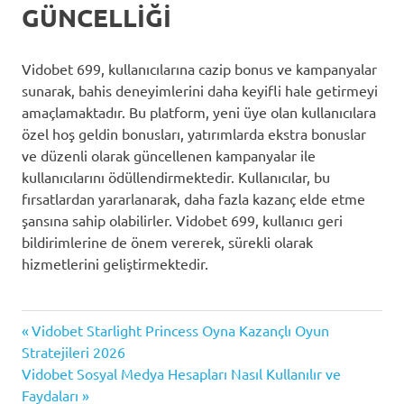
GÜNCELLİĞİ
Vidobet 699, kullanıcılarına cazip bonus ve kampanyalar
sunarak, bahis deneyimlerini daha keyifli hale getirmeyi
amaçlamaktadır. Bu platform, yeni üye olan kullanıcılara
özel hoş geldin bonusları, yatırımlarda ekstra bonuslar
ve düzenli olarak güncellenen kampanyalar ile
kullanıcılarını ödüllendirmektedir. Kullanıcılar, bu
fırsatlardan yararlanarak, daha fazla kazanç elde etme
şansına sahip olabilirler. Vidobet 699, kullanıcı geri
bildirimlerine de önem vererek, sürekli olarak
hizmetlerini geliştirmektedir.
Vidobet
Previous
Yazı
Vidobet Starlight Princess Oyna Kazançlı Oyun
699
Post:
Stratejileri 2026
gezinmesi
Vidobet
Next
Vidobet Sosyal Medya Hesapları Nasıl Kullanılır ve
700
Post:
Faydaları