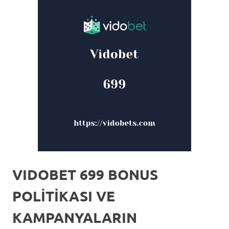
VIDOBET 699 BONUS
POLİTİKASI VE
KAMPANYALARIN