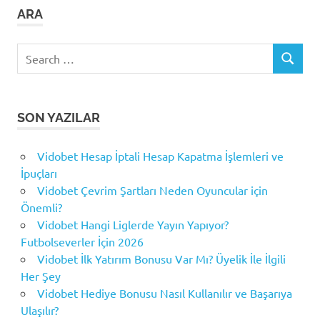
ARA
Search
SEARCH
for:
SON YAZILAR
Vidobet Hesap İptali Hesap Kapatma İşlemleri ve
İpuçları
Vidobet Çevrim Şartları Neden Oyuncular için
Önemli?
Vidobet Hangi Liglerde Yayın Yapıyor?
Futbolseverler İçin 2026
Vidobet İlk Yatırım Bonusu Var Mı? Üyelik İle İlgili
Her Şey
Vidobet Hediye Bonusu Nasıl Kullanılır ve Başarıya
Ulaşılır?