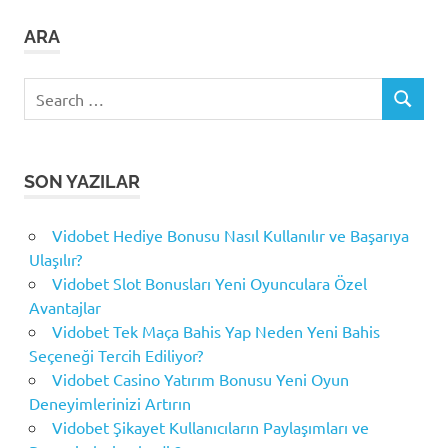
ARA
Search
SEARCH
for:
SON YAZILAR
Vidobet Hediye Bonusu Nasıl Kullanılır ve Başarıya
Ulaşılır?
Vidobet Slot Bonusları Yeni Oyunculara Özel
Avantajlar
Vidobet Tek Maça Bahis Yap Neden Yeni Bahis
Seçeneği Tercih Ediliyor?
Vidobet Casino Yatırım Bonusu Yeni Oyun
Deneyimlerinizi Artırın
Vidobet Şikayet Kullanıcıların Paylaşımları ve