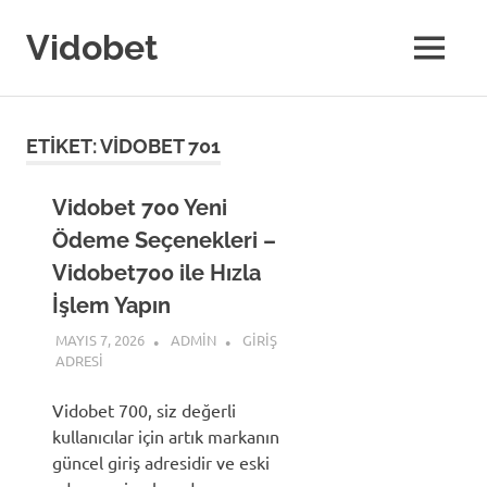
Skip
to
Vidobet
MENU
content
ETIKET:
VIDOBET 701
Vidobet 700 Yeni
Ödeme Seçenekleri –
Vidobet700 ile Hızla
İşlem Yapın
MAYIS 7, 2026
ADMIN
GIRIŞ
ADRESI
Vidobet 700, siz değerli
kullanıcılar için artık markanın
güncel giriş adresidir ve eski