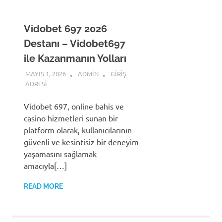
Vidobet 697 2026
Destanı – Vidobet697
ile Kazanmanın Yolları
MAYIS 1, 2026
ADMIN
GIRIŞ
ADRESI
Vidobet 697, online bahis ve
casino hizmetleri sunan bir
platform olarak, kullanıcılarının
güvenli ve kesintisiz bir deneyim
yaşamasını sağlamak
amacıyla[…]
READ MORE