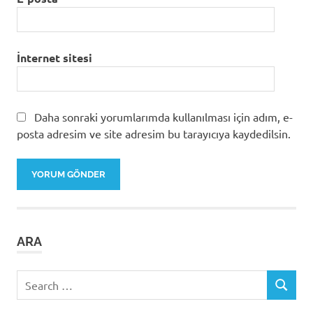
İnternet sitesi
Daha sonraki yorumlarımda kullanılması için adım, e-
posta adresim ve site adresim bu tarayıcıya kaydedilsin.
ARA
Search
SEARCH
for: