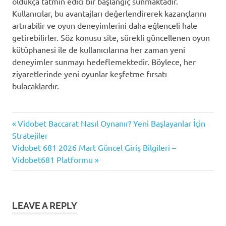
oldukça tatmin edici bir başlangıç sunmaktadır.
Kullanıcılar, bu avantajları değerlendirerek kazançlarını
artırabilir ve oyun deneyimlerini daha eğlenceli hale
getirebilirler. Söz konusu site, sürekli güncellenen oyun
kütüphanesi ile de kullanıcılarına her zaman yeni
deneyimler sunmayı hedeflemektedir. Böylece, her
ziyaretlerinde yeni oyunlar keşfetme fırsatı
bulacaklardır.
çevrimiçi
Previous
Yazı
Vidobet Baccarat Nasıl Oynanır? Yeni Başlayanlar İçin
slotlar
Post:
Stratejiler
gezinmesi
slot
Next
Vidobet 681 2026 Mart Güncel Giriş Bilgileri –
çeşitleri
Post:
Vidobet681 Platformu
Vidobet
oyunları
LEAVE A REPLY