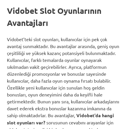
Vidobet Slot Oyunlarının
Avantajları
Vidobet’teki slot oyunları, kullanıcılar için pek çok
avantaj sunmaktadır. Bu avantajlar arasında, geniş oyun
çeşitliliği ve yüksek kazanç potansiyeli bulunmaktadır.
Kullanıcılar, farklı temalarda oyunlar oynayarak
sıkılmadan vakit geçirebilirler. Ayrıca, platformun
düzenlediği promosyonlar ve bonuslar sayesinde
kullanıcılar, daha fazla oyun oynama fırsatı bulabilir.
Özellikle yeni kullanıcılar için sunulan hoş geldin
bonusları, oyun deneyimini daha da keyifli hale
getirmektedir. Bunun yanı sıra, kullanıcılar arkadaşlarını
davet ederek ekstra bonuslar kazanma imkanına da
sahip olmaktadırlar. Bu avantajlar,
Vidobet’da hangi
slot oyunları var?
sorusunun cevabını arayanlar için