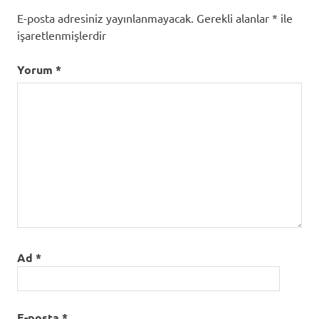
E-posta adresiniz yayınlanmayacak.
Gerekli alanlar
*
ile
işaretlenmişlerdir
Yorum
*
Ad
*
E-posta
*