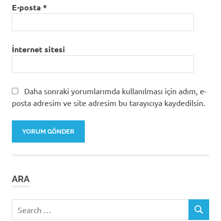
E-posta
*
İnternet sitesi
Daha sonraki yorumlarımda kullanılması için adım, e-
posta adresim ve site adresim bu tarayıcıya kaydedilsin.
ARA
Search
SEARCH
for: