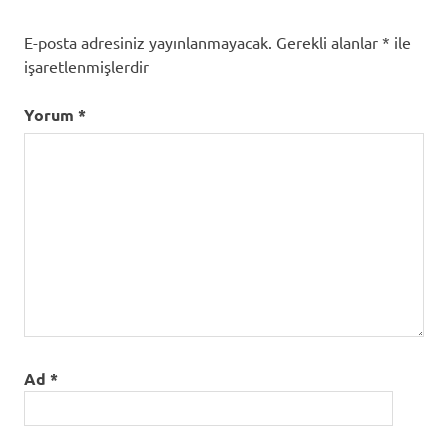
E-posta adresiniz yayınlanmayacak.
Gerekli alanlar
*
ile
işaretlenmişlerdir
Yorum
*
Ad
*