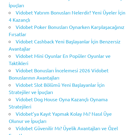
İpuçları
Vidobet Yatırım Bonusları Nelerdir? Yeni Üyeler İçin
4 Kazançlı
Vidobet Poker Bonusları Oynarken Karşılaşacağınız
Fırsatlar
Vidobet Cashback Yeni Başlayanlar İçin Benzersiz
Avantajlar
Vidobet Mini Oyunlar En Popüler Oyunlar ve
Taktikleri
Vidobet Bonusları İncelemesi 2026 Vidobet
Bonuslarının Avantajları
Vidobet Slot Bölümü Yeni Başlayanlar İçin
Stratejiler ve İpuçları
Vidobet Dog House Oyna Kazançlı Oynama
Stratejileri
Vidobet’ya Kayıt Yapmak Kolay Mı? Nasıl Üye
Olunur ve İpuçları
Vidobet Güvenilir Mı? Üyelik Avantajları ve Özel