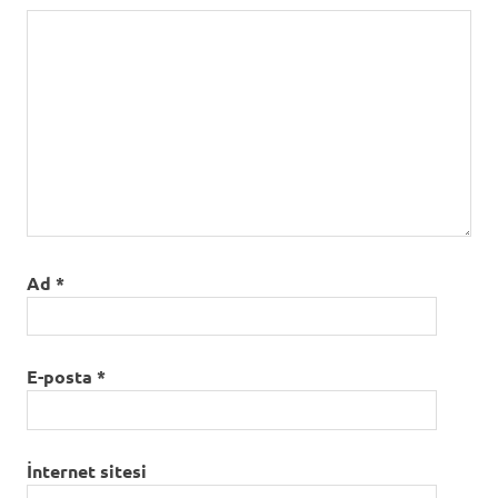
Ad
*
E-posta
*
İnternet sitesi