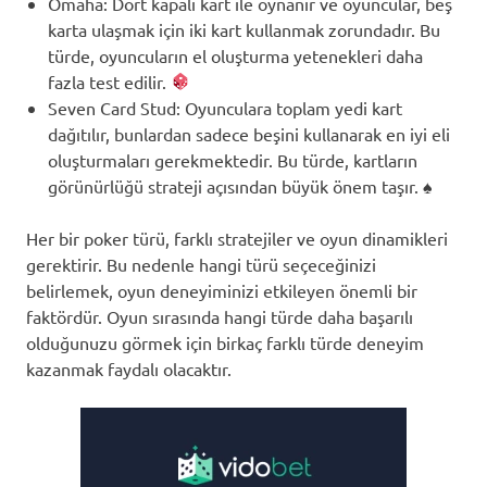
Omaha: Dört kapalı kart ile oynanır ve oyuncular, beş
karta ulaşmak için iki kart kullanmak zorundadır. Bu
türde, oyuncuların el oluşturma yetenekleri daha
fazla test edilir.
Seven Card Stud: Oyunculara toplam yedi kart
dağıtılır, bunlardan sadece beşini kullanarak en iyi eli
oluşturmaları gerekmektedir. Bu türde, kartların
görünürlüğü strateji açısından büyük önem taşır. ♠️
Her bir poker türü, farklı stratejiler ve oyun dinamikleri
gerektirir. Bu nedenle hangi türü seçeceğinizi
belirlemek, oyun deneyiminizi etkileyen önemli bir
faktördür. Oyun sırasında hangi türde daha başarılı
olduğunuzu görmek için birkaç farklı türde deneyim
kazanmak faydalı olacaktır.