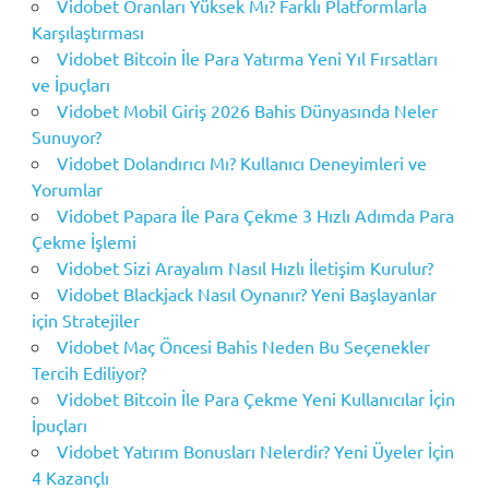
Vidobet Oranları Yüksek Mı? Farklı Platformlarla
Karşılaştırması
Vidobet Bitcoin İle Para Yatırma Yeni Yıl Fırsatları
ve İpuçları
Vidobet Mobil Giriş 2026 Bahis Dünyasında Neler
Sunuyor?
Vidobet Dolandırıcı Mı? Kullanıcı Deneyimleri ve
Yorumlar
Vidobet Papara İle Para Çekme 3 Hızlı Adımda Para
Çekme İşlemi
Vidobet Sizi Arayalım Nasıl Hızlı İletişim Kurulur?
Vidobet Blackjack Nasıl Oynanır? Yeni Başlayanlar
için Stratejiler
Vidobet Maç Öncesi Bahis Neden Bu Seçenekler
Tercih Ediliyor?
Vidobet Bitcoin İle Para Çekme Yeni Kullanıcılar İçin
İpuçları
Vidobet Yatırım Bonusları Nelerdir? Yeni Üyeler İçin
4 Kazançlı