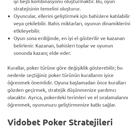
iyi beşli kombinasyonu oluşturmaktır. Bu, oyun
stratejisinin temelini oluşturur.
Oyuncular, ellerini geliştirmek için bahislere katılabilir
veya çekilebilir. Bahis miktarları, oyunun dinamiklerini
etkileyebilir.
Oyun sona erdiğinde, en iyi el gösterilir ve kazanan
belirlenir. Kazanan, bahisleri toplar ve oyunun
sonunda kazanç elde eder.
Kurallar, poker türüne göre değişiklik gösterebilir; bu
nedenle seçtiğiniz poker türünün kurallarını iyice
öğrenmek önemlidir. Oyuna başlamadan önce kuralları
gözden geçirmek, stratejik düşünmenize yardımcı
olacaktır. Ayrıca, pokerdeki terimleri ve el sıralamalarını
öğrenmek, oyununuzu geliştirmenize katkı sağlar.
Vidobet Poker Stratejileri