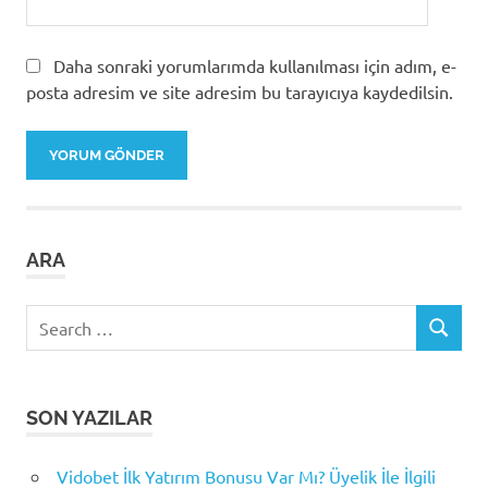
Daha sonraki yorumlarımda kullanılması için adım, e-
posta adresim ve site adresim bu tarayıcıya kaydedilsin.
ARA
Search
SEARCH
for:
SON YAZILAR
Vidobet İlk Yatırım Bonusu Var Mı? Üyelik İle İlgili