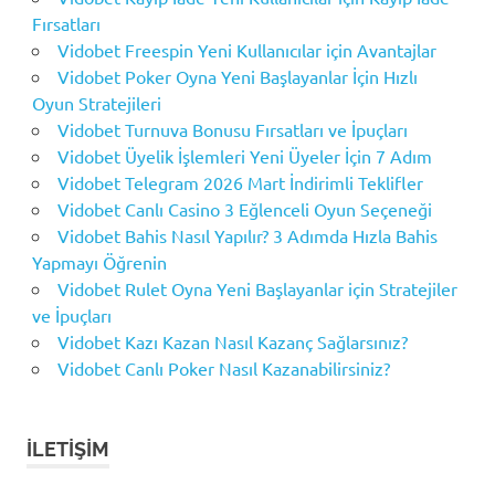
Fırsatları
Vidobet Freespin Yeni Kullanıcılar için Avantajlar
Vidobet Poker Oyna Yeni Başlayanlar İçin Hızlı
Oyun Stratejileri
Vidobet Turnuva Bonusu Fırsatları ve İpuçları
Vidobet Üyelik İşlemleri Yeni Üyeler İçin 7 Adım
Vidobet Telegram 2026 Mart İndirimli Teklifler
Vidobet Canlı Casino 3 Eğlenceli Oyun Seçeneği
Vidobet Bahis Nasıl Yapılır? 3 Adımda Hızla Bahis
Yapmayı Öğrenin
Vidobet Rulet Oyna Yeni Başlayanlar için Stratejiler
ve İpuçları
Vidobet Kazı Kazan Nasıl Kazanç Sağlarsınız?
Vidobet Canlı Poker Nasıl Kazanabilirsiniz?
İLETIŞIM