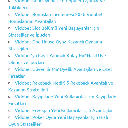
Vidobet Mini Oyunlar En Popüler Oyunlar ve
Taktikleri
Vidobet Bonusları İncelemesi 2026 Vidobet
Bonuslarının Avantajları
Vidobet Slot Bölümü Yeni Başlayanlar İçin
Stratejiler ve İpuçları
Vidobet Dog House Oyna Kazançlı Oynama
Stratejileri
Vidobet’ya Kayıt Yapmak Kolay Mı? Nasıl Üye
Olunur ve İpuçları
Vidobet Güvenilir Mı? Üyelik Avantajları ve Özel
Fırsatlar
Vidobet Rakeback Nedir? 5 Rakeback Avantajı ve
Kazanım Stratejileri
Vidobet Kayıp İade Yeni Kullanıcılar için Kayıp İade
Fırsatları
Vidobet Freespin Yeni Kullanıcılar için Avantajlar
Vidobet Poker Oyna Yeni Başlayanlar İçin Hızlı
Oyun Stratejileri