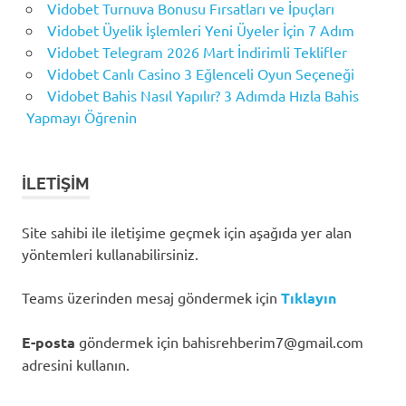
Vidobet Turnuva Bonusu Fırsatları ve İpuçları
Vidobet Üyelik İşlemleri Yeni Üyeler İçin 7 Adım
Vidobet Telegram 2026 Mart İndirimli Teklifler
Vidobet Canlı Casino 3 Eğlenceli Oyun Seçeneği
Vidobet Bahis Nasıl Yapılır? 3 Adımda Hızla Bahis
Yapmayı Öğrenin
İLETIŞIM
Site sahibi ile iletişime geçmek için aşağıda yer alan
yöntemleri kullanabilirsiniz.
Teams üzerinden mesaj göndermek için
Tıklayın
E-posta
göndermek için
bahisrehberim7@gmail.com
adresini kullanın.