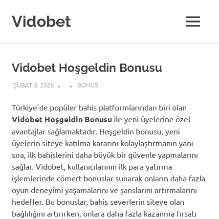
Skip
to
Vidobet
MENU
content
Vidobet Hoşgeldin Bonusu
ŞUBAT 5, 2026
BONUS
Türkiye’de popüler bahis platformlarından biri olan
Vidobet Hoşgeldin Bonusu
ile yeni üyelerine özel
avantajlar sağlamaktadır. Hoşgeldin bonusu, yeni
üyelerin siteye katılma kararını kolaylaştırmanın yanı
sıra, ilk bahislerini daha büyük bir güvenle yapmalarını
sağlar. Vidobet, kullanıcılarının ilk para yatırma
işlemlerinde cömert bonuslar sunarak onların daha fazla
oyun deneyimi yaşamalarını ve şanslarını artırmalarını
hedefler. Bu bonuslar, bahis severlerin siteye olan
bağlılığını artırırken, onlara daha fazla kazanma fırsatı