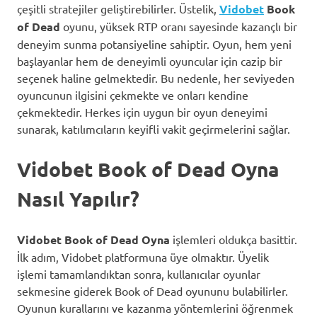
çeşitli stratejiler geliştirebilirler. Üstelik,
Vidobet
Book
of Dead
oyunu, yüksek RTP oranı sayesinde kazançlı bir
deneyim sunma potansiyeline sahiptir. Oyun, hem yeni
başlayanlar hem de deneyimli oyuncular için cazip bir
seçenek haline gelmektedir. Bu nedenle, her seviyeden
oyuncunun ilgisini çekmekte ve onları kendine
çekmektedir. Herkes için uygun bir oyun deneyimi
sunarak, katılımcıların keyifli vakit geçirmelerini sağlar.
Vidobet Book of Dead Oyna
Nasıl Yapılır?
Vidobet Book of Dead Oyna
işlemleri oldukça basittir.
İlk adım, Vidobet platformuna üye olmaktır. Üyelik
işlemi tamamlandıktan sonra, kullanıcılar oyunlar
sekmesine giderek Book of Dead oyununu bulabilirler.
Oyunun kurallarını ve kazanma yöntemlerini öğrenmek