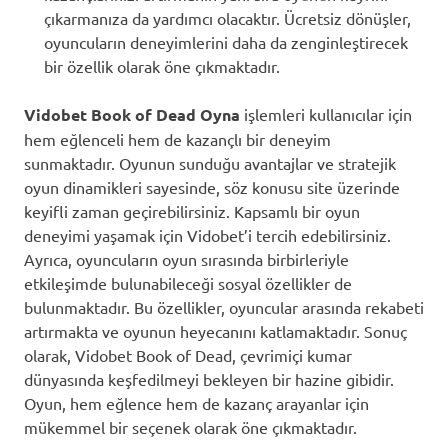
çıkarmanıza da yardımcı olacaktır. Ücretsiz dönüşler,
oyuncuların deneyimlerini daha da zenginleştirecek
bir özellik olarak öne çıkmaktadır.
Vidobet Book of Dead Oyna
işlemleri kullanıcılar için
hem eğlenceli hem de kazançlı bir deneyim
sunmaktadır. Oyunun sunduğu avantajlar ve stratejik
oyun dinamikleri sayesinde, söz konusu site üzerinde
keyifli zaman geçirebilirsiniz. Kapsamlı bir oyun
deneyimi yaşamak için Vidobet’i tercih edebilirsiniz.
Ayrıca, oyuncuların oyun sırasında birbirleriyle
etkileşimde bulunabileceği sosyal özellikler de
bulunmaktadır. Bu özellikler, oyuncular arasında rekabeti
artırmakta ve oyunun heyecanını katlamaktadır. Sonuç
olarak, Vidobet Book of Dead, çevrimiçi kumar
dünyasında keşfedilmeyi bekleyen bir hazine gibidir.
Oyun, hem eğlence hem de kazanç arayanlar için
mükemmel bir seçenek olarak öne çıkmaktadır.