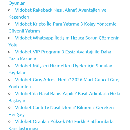
Oyunlar
Vidobet Rakeback Nasıl Alınır? Avantajları ve
Kazançları
Vidobet Kripto İle Para Yatırma 3 Kolay Yöntemle
Güvenli Yatırım
Vidobet Whatsapp İletişim Hızlıca Sorun Çözmenin
Yolu
Vidobet VIP Programı 3 Eşsiz Avantajı ile Daha
Fazla Kazanın
Vidobet Müşteri Hizmetleri Üyeler için Sunulan
Faydalar
Vidobet Giriş Adresi Nedir? 2026 Mart Güncel Giriş
Yöntemleri
Vidobet’da Nasıl Bahis Yapılır? Basit Adımlarla Hızla
Başlayın
Vidobet Canlı Tv Nasıl İzlenir? Bilmeniz Gereken
Her Şey
Vidobet Oranları Yüksek Mı? Farklı Platformlarla
Karşılaştırması