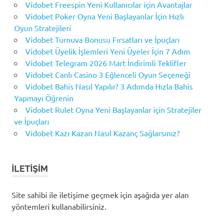
Vidobet Freespin Yeni Kullanıcılar için Avantajlar
Vidobet Poker Oyna Yeni Başlayanlar İçin Hızlı
Oyun Stratejileri
Vidobet Turnuva Bonusu Fırsatları ve İpuçları
Vidobet Üyelik İşlemleri Yeni Üyeler İçin 7 Adım
Vidobet Telegram 2026 Mart İndirimli Teklifler
Vidobet Canlı Casino 3 Eğlenceli Oyun Seçeneği
Vidobet Bahis Nasıl Yapılır? 3 Adımda Hızla Bahis
Yapmayı Öğrenin
Vidobet Rulet Oyna Yeni Başlayanlar için Stratejiler
ve İpuçları
Vidobet Kazı Kazan Nasıl Kazanç Sağlarsınız?
İLETIŞIM
Site sahibi ile iletişime geçmek için aşağıda yer alan
yöntemleri kullanabilirsiniz.