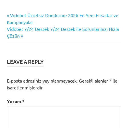
Book of
Previous
Yazı
Vidobet Ücretsiz Döndürme 2026 En Yeni Fırsatlar ve
Dead
Post:
Kampanyalar
Stratejileri
gezinmesi
Next
Vidobet 7/24 Destek 7/24 Destek ile Sorunlarınızı Hızla
Çevrimiçi
Post:
Çözün
Kumar
Vidobet
oyunları
LEAVE A REPLY
E-posta adresiniz yayınlanmayacak.
Gerekli alanlar
*
ile
işaretlenmişlerdir
Yorum
*