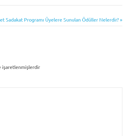
et Sadakat Programı Üyelere Sunulan Ödüller Nelerdir?
e işaretlenmişlerdir