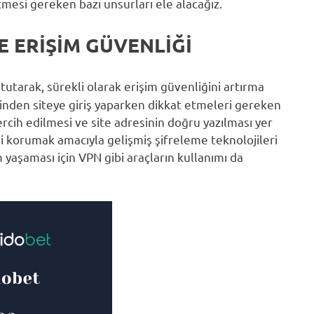
tmesi gereken bazı unsurları ele alacağız.
E ERİŞİM GÜVENLİĞİ
 tutarak, sürekli olarak erişim güvenliğini artırma
zerinden siteye giriş yaparken dikkat etmeleri gereken
ercih edilmesi ve site adresinin doğru yazılması yer
ini korumak amacıyla gelişmiş şifreleme teknolojileri
m yaşaması için VPN gibi araçların kullanımı da