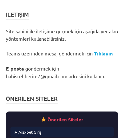
İLETIŞIM
Site sahibi ile iletişime geçmek için aşağıda yer alan
yöntemleri kullanabilirsiniz.
Teams üzerinden mesaj göndermek için
Tıklayın
E-posta
göndermek için
bahisrehberim7@gmail.com
adresini kullanın.
ÖNERILEN SITELER
Önerilen Siteler
➤ Ajaxbet Giriş