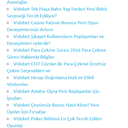
Avantajlar
Vidobet Tek Maça Bahis Yap Neden Yeni Bahis
Seçeneği Tercih Ediliyor?
Vidobet Casino Yatırım Bonusu Yeni Oyun
Deneyimlerinizi Artırın
Vidobet Şikayet Kullanıcıların Paylaşımları ve
Deneyimleri nelerdir?
Vidobet Para Çekme Süresi 2026 Para Çekme
Süreci Hakkında Bilgiler
Vidobet CMT Cüzdan İle Para Çekme Ücretsiz
Çekim Seçenekleri ve
Vidobet Hesap Doğrulama Hızlı ve Etkili
Yöntemler
Vidobet Aviator Oyna Yeni Başlayanlar için
İpuçları
Vidobet Çevrimsiz Bonus Nasıl Alınır? Yeni
Üyeler İçin Fırsatlar
Vidobet Poker Bölümü En Çok Tercih Edilen
Oyunlar