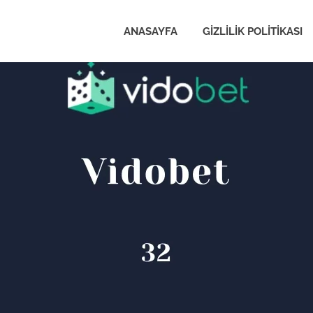
ANASAYFA
GIZLILIK POLITIKASI