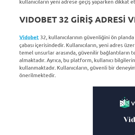
kullanıcıların yeni adrese geçiş yaparken dikkat e
VIDOBET 32 GİRİŞ ADRESİ V
32, kullanıcılarının güvenliğini ön planda
Vidobet
çabası içerisindedir. Kullanıcıların, yeni adres ü
temel unsurlar arasında, güvenilir bağlantıların t
almaktadır. Ayrıca, bu platform, kullanıcı bilgiler
kullanmaktadır. Kullanıcıların, güvenli bir deneyi
önerilmektedir.