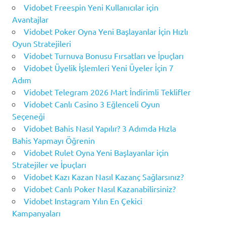
Vidobet Freespin Yeni Kullanıcılar için
Avantajlar
Vidobet Poker Oyna Yeni Başlayanlar İçin Hızlı
Oyun Stratejileri
Vidobet Turnuva Bonusu Fırsatları ve İpuçları
Vidobet Üyelik İşlemleri Yeni Üyeler İçin 7
Adım
Vidobet Telegram 2026 Mart İndirimli Teklifler
Vidobet Canlı Casino 3 Eğlenceli Oyun
Seçeneği
Vidobet Bahis Nasıl Yapılır? 3 Adımda Hızla
Bahis Yapmayı Öğrenin
Vidobet Rulet Oyna Yeni Başlayanlar için
Stratejiler ve İpuçları
Vidobet Kazı Kazan Nasıl Kazanç Sağlarsınız?
Vidobet Canlı Poker Nasıl Kazanabilirsiniz?
Vidobet Instagram Yılın En Çekici
Kampanyaları