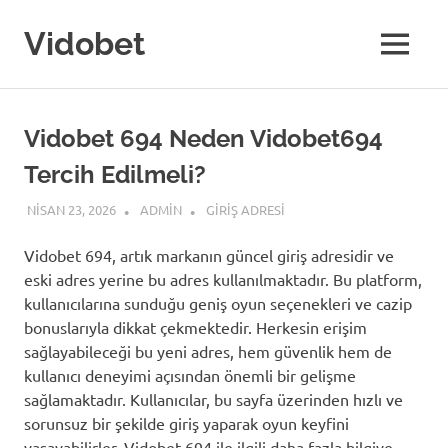
Skip
to
Vidobet
MENU
content
Vidobet 694 Neden Vidobet694
Tercih Edilmeli?
NISAN 23, 2026
ADMIN
GIRIŞ ADRESI
Vidobet 694, artık markanın güncel giriş adresidir ve
eski adres yerine bu adres kullanılmaktadır. Bu platform,
kullanıcılarına sunduğu geniş oyun seçenekleri ve cazip
bonuslarıyla dikkat çekmektedir. Herkesin erişim
sağlayabileceği bu yeni adres, hem güvenlik hem de
kullanıcı deneyimi açısından önemli bir gelişme
sağlamaktadır. Kullanıcılar, bu sayfa üzerinden hızlı ve
sorunsuz bir şekilde giriş yaparak oyun keyfini
yaşayabilirler. Vidobet 694 ile ilgili daha fazla bilgiye