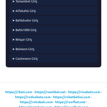
➤ Tamambet Giriş
➤ Alfabahis Giriş
➤ Bahisbudur Giriş
➤ Bahis1000 Giriş
➤ Betgar Giriş
➤ Beinwon Giriş
➤ Casinowon Giriş
https://rbeti.com
-
https://resttbet.net
-
https://rinabett.com
-
https://rodosbets.com
-
https://roketbahisi.com
-
https://rokubeti.com
-
https://roofbet.net
-
https://rotabets.com
-
https://royalbeti.com