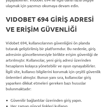
ulaşmak için yazımızı okumaya devam edin.
VIDOBET 694 GİRİŞ ADRESİ
VE ERİŞİM GÜVENLİĞİ
Vidobet 694, kullanıcılarının güvenliğini ön planda
tutarak geliştirilmiş bir platformdur. Bu nedenle, giriş
adresinin güncellenmesiyle birlikte erişim güvenliği de
artırılmıştır. Kullanıcılar, yeni giriş adresi üzerinden
hesaplarını kolayca yönetebilir ve oyun oynayabilirler.
İlgili site, kullanıcı bilgilerini korumak için çeşitli güvenlik
önlemleri almıştır. Bunun yanı sıra, kullanıcılar giriş
yaparken dikkat etmeleri gereken bazı hususlar
bulunmaktadır:
Güvenilir bağlantılar üzerinden giriş yapın.
Her zaman güncel linkleri kullanın.