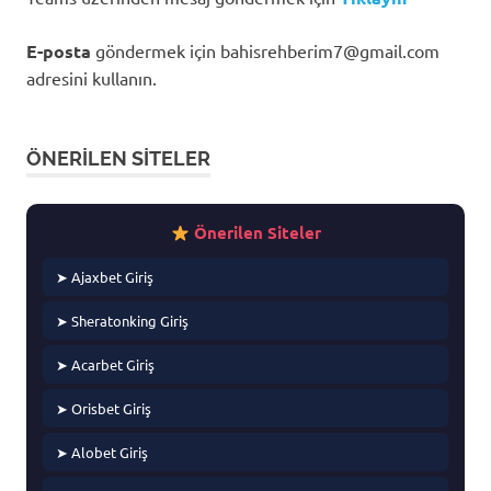
E-posta
göndermek için
bahisrehberim7@gmail.com
adresini kullanın.
ÖNERILEN SITELER
Önerilen Siteler
➤ Ajaxbet Giriş
➤ Sheratonking Giriş
➤ Acarbet Giriş
➤ Orisbet Giriş
➤ Alobet Giriş