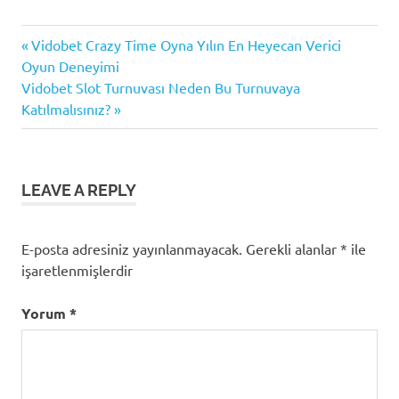
Vidobet
Previous
Yazı
Vidobet Crazy Time Oyna Yılın En Heyecan Verici
694
Post:
Oyun Deneyimi
gezinmesi
Vidobet
Next
Vidobet Slot Turnuvası Neden Bu Turnuvaya
695
Post:
Katılmalısınız?
Vidobet
696
Vidobet
LEAVE A REPLY
697
Vidobet
698
E-posta adresiniz yayınlanmayacak.
Gerekli alanlar
*
ile
işaretlenmişlerdir
Yorum
*